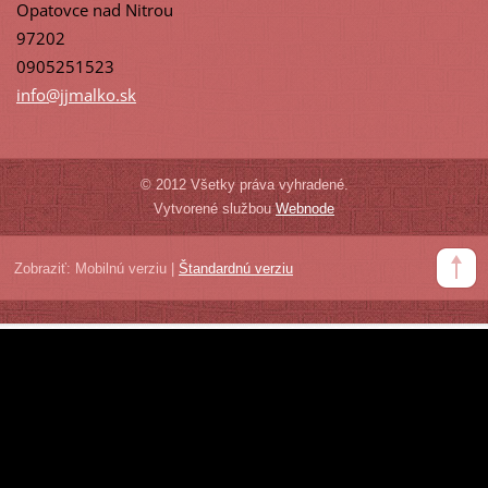
Opatovce nad Nitrou
97202
0905251523
info@jjm
alko.sk
© 2012 Všetky práva vyhradené.
Vytvorené službou
Webnode
Zobraziť:
Mobilnú verziu
|
Štandardnú verziu