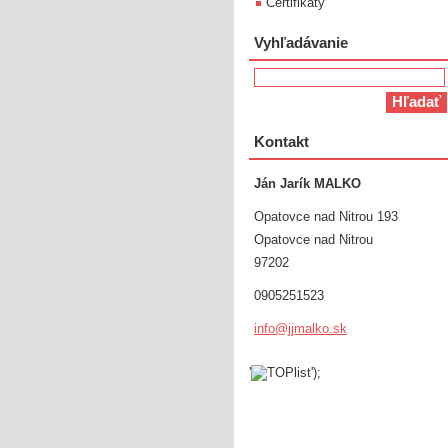
Certifikáty
Vyhľadávanie
Kontakt
Ján Jarík MALKO
Opatovce nad Nitrou 193
Opatovce nad Nitrou
97202
0905251523
info@jjm
alko.sk
'
');