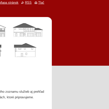
Mapa stránok
RSS
Tlač
lého zoznamu služieb aj prehľad
ách, ktoré pripravujeme.