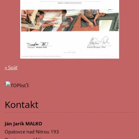
« Späť
'
');
Kontakt
Ján Jarík MALKO
Opatovce nad Nitrou 193