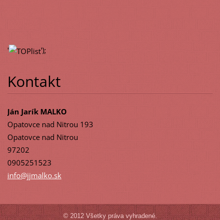
'
');
Kontakt
Ján Jarík MALKO
Opatovce nad Nitrou 193
Opatovce nad Nitrou
97202
0905251523
info@jjm
alko.sk
© 2012 Všetky práva vyhradené.