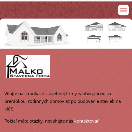
Vitajte na stránkach stavebnej firmy zaoberajúcou sa
prerábkou rodinných domov až po budovanie stavieb na
klúč.
Pokiaľ máte otázky, neváhajte nás
kontaktovať
.